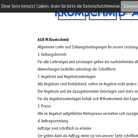
Direkt zum Seiteninhalt
Diese Seite benutzt Cookies , lesen Sie bitte die Datenschutzhinweise.
Einvers
KRUMSCHMID  A
Menü übers
HOME
ÜBER UNS
GALE
AGB W.Krumschmid
Allgemeine Liefer und Zahlungsbedingungen für unsere Leistung
1. Geltungsbereich
Für alle Lieferungen und Leistungen gelten die nachstehenden 
Abweichungen bedürfen unbedingt der Schriftform.
2. Angebote und Angebotsunterlagen
Alle Angebote sind freibleibend, sofern im Angebot nicht anders 
Die Angebote und die dazugehörenden Unterlagen sind stets ver
Für die Angebotsunterlagen behält sich W.Krumschmid den Eigen
3. Preise
Alle im Angebot aufgeführten Nettopreise verstehen sich zuzügli
d. Auftragserteilung
Aufträge sind schriftlich zu erteilen.
Sie gelten dann als Auftrag, wenn sie von unserer Seite schriftli