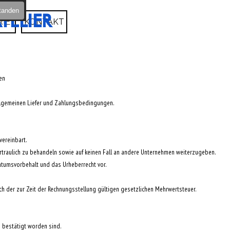
tanden
TELIER
pringen
RIE
KONTAKT
▼
▼
en
allgemeinen Liefer und Zahlungsbedingungen.
vereinbart.
traulich zu behandeln sowie auf keinen Fall an andere Unternehmen weiterzugeben.
tumsvorbehalt und das Urheberrecht vor.
ch der zur Zeit der Rechnungsstellung gültigen gesetzlichen Mehrwertsteuer.
ch bestätigt worden sind.