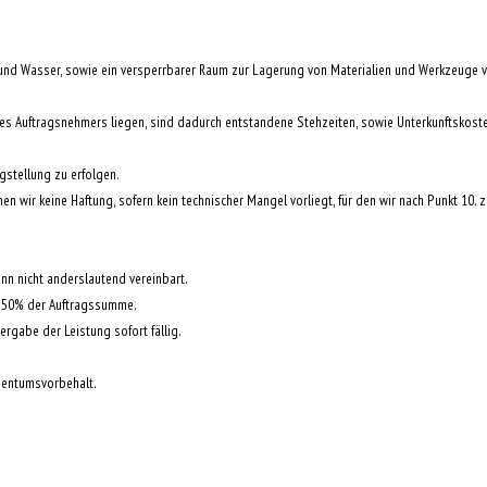
und Wasser, sowie ein versperrbarer Raum zur Lagerung von Materialien und Werkzeuge vo
des Auftragsnehmers liegen, sind dadurch entstandene Stehzeiten, sowie Unterkunftskost
gstellung zu erfolgen.
 wir keine Haftung, sofern kein technischer Mangel vorliegt, für den wir nach Punkt 10. z
nn nicht anderslautend vereinbart.
n 50% der Auftragssumme.
rgabe der Leistung sofort fällig.
igentumsvorbehalt.